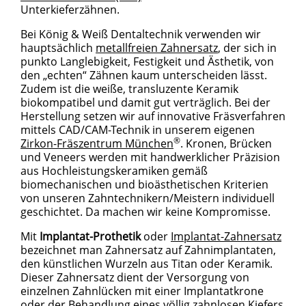
Unterkieferzähnen.
Bei König & Weiß Dentaltechnik verwenden wir
hauptsächlich
metallfreien Zahnersatz
, der sich in
punkto Langlebigkeit, Festigkeit und Ästhetik, von
den „echten“ Zähnen kaum unterscheiden lässt.
Zudem ist die weiße, transluzente Keramik
biokompatibel und damit gut verträglich. Bei der
Herstellung setzen wir auf innovative Fräsverfahren
mittels CAD/CAM-Technik in unserem eigenen
®
Zirkon-Fräszentrum München
. Kronen, Brücken
und Veneers werden mit handwerklicher Präzision
aus Hochleistungskeramiken gemäß
biomechanischen und bioästhetischen Kriterien
von unseren Zahntechnikern/Meistern individuell
geschichtet. Da machen wir keine Kompromisse.
Mit
Implantat-Prothetik
oder
Implantat-Zahnersatz
bezeichnet man Zahnersatz auf Zahnimplantaten,
den künstlichen Wurzeln aus Titan oder Keramik.
Dieser Zahnersatz dient der Versorgung von
einzelnen Zahnlücken mit einer Implantatkrone
oder der Behandlung eines völlig zahnlosen Kiefers