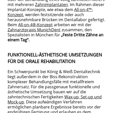
mit mehreren
Zahnimplantaten
. Im Rahmen dieser
Implantat-Konzepte, wie etwa dem
All-on-4™-
Konzept
, werden festsitzende oder auch
herausnehmbare Brücken im Dentallabor gefertigt.
Beim
All-on-4®-Konzept
arbeiten wir mit der
Zahnarztpraxis MunichDent
zusammen, den
Spezialisten in München für
„Feste Dritte Zähne an
einem Tag“.
FUNKTIONELL-ÄSTHETISCHE UMSETZUNGEN
FÜR DIE ORALE REHABILITATION
Ein Schwerpunkt bei König & Weiß Dentaltechnik
liegt außerdem in der Biss-Rekonstruktion
komplexer Behandlungsfälle mit metallfreiem
Zahnersatz. Für die passgenaue funktionelle und
ästhetische Umsetzung bauen wir auf die
zahntechnischen Fertigkeiten
Wax-up, Set-up und
Mock-up
. Diese aufwändigen Verfahren
ermöglichen planbare Ergebnisse bereits vor der
endgültigen Fertigung und erlauben es dem