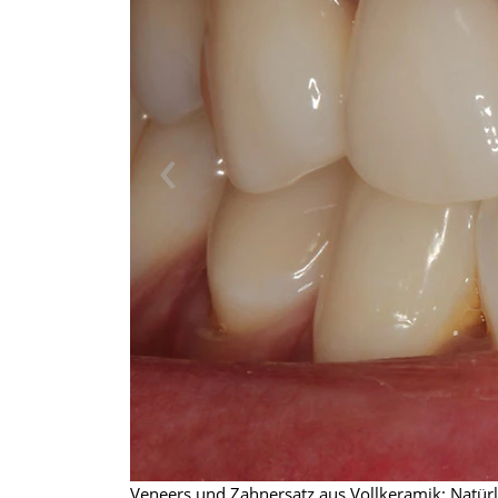
‹
Veneers und Zahnersatz aus Vollkeramik: Natürl